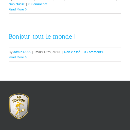
Non classé
|
0 Comments
Read More
Bonjour tout le monde !
By
admin4555
|
mars 16th, 2018
|
Non classé
|
0 Comments
Read More