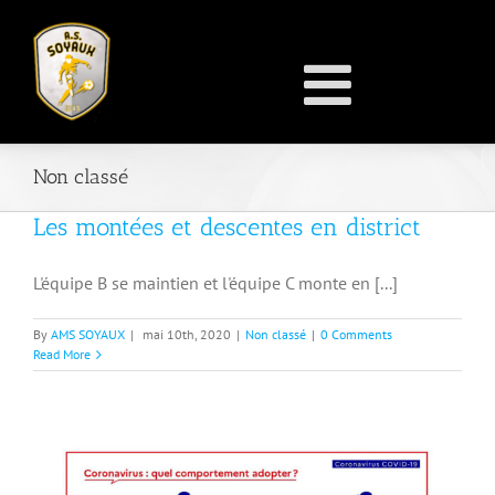
Non classé
Les montées et descentes en district
L'équipe B se maintien et l'équipe C monte en [...]
By
AMS SOYAUX
|
mai 10th, 2020
|
Non classé
|
0 Comments
Read More