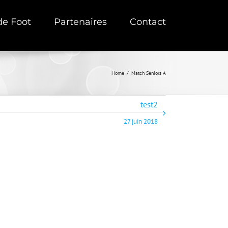
de Foot
Partenaires
Contact
Home
/
Match Séniors A
test2
27 juin 2018