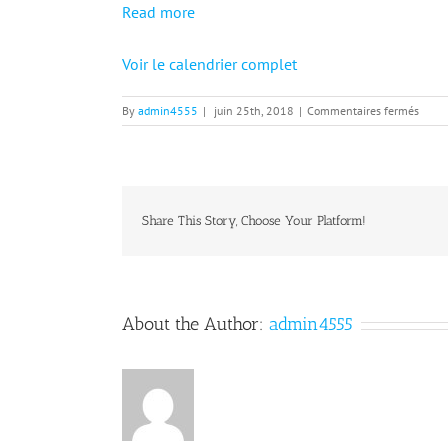
Read more
Voir le calendrier complet
sur
By
admin4555
|
juin 25th, 2018
|
Commentaires fermés
Matc
Sénio
A
Share This Story, Choose Your Platform!
About the Author:
admin4555